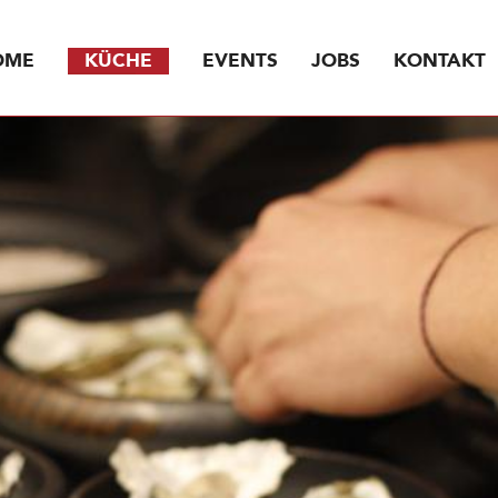
AUPTMENÜ
OME
KÜCHE
EVENTS
JOBS
KONTAKT
4-16-10-14-22-8.jpg